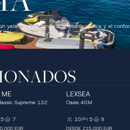
n yate Benetti, donde la artesanía clásica y el confort 
CIONADOS
 ME
LEXSEA
Classic Supreme 132
Oasis 40M
5
7
10
5
9
0,000 EUR
DESDE 215,000 EUR