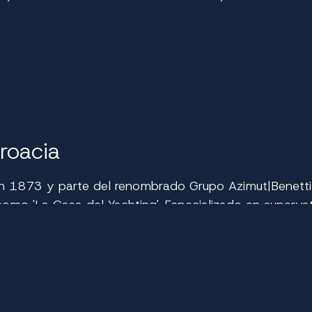
Croacia
do en 1873 y parte del renombrado Grupo Azimut|Benetti
 como 'La Casa del Yachting'. Especializado en super
i es sinónimo de artesanía y lujo excepcionales. Alqu
ete una experiencia inolvidable, combinando un diseño
as solitarias, celebrar un evento corporativo o disfrutar
ordinario.