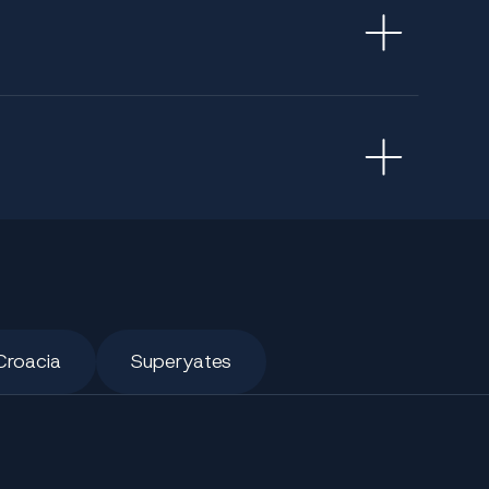
o sólo se ve; se siente en el ritmo reflexivo de
i
el Adriático a su manera. Navegue desde el
los cafés frente al mar de Hvar. Nade bajo los
eche el ancla en las calas vírgenes de Vis.
siendo la protagonista. Ya sea para una semana
ínea argumental, marcada por la privacidad, la
Croacia
Superyates
rdadero lujo. Ofrecemos acceso privilegiado a
timonio de una artesanía excepcional. Años