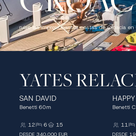
ruise las impresionantes costas de Croacia en u
YATES RELA
SAN DAVID
HAPPY
Benetti 60m
Benetti 
12
6
15
11
DESDE 340,000 EUR
DESDE 19