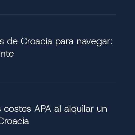
ca, evocando las legendarias historias de la
teriores refinados y una ingeniería excepcional,
 perfecta de elegancia y privacidad, creando
as de Croacia para navegar:
 servicio impecable.
ante
 aguas croatas. Desde la gama Supreme hasta
ntizar una experiencia de chárter excepcional.
os en cinco lujosos camarotes con una
s llamativos, un comedor en la cubierta, un
costes APA al alquilar un
idad para 10 invitados en cinco camarotes con
Croacia
ra en las idílicas aguas croatas. Para un
ara ocho invitados en cuatro camarotes con