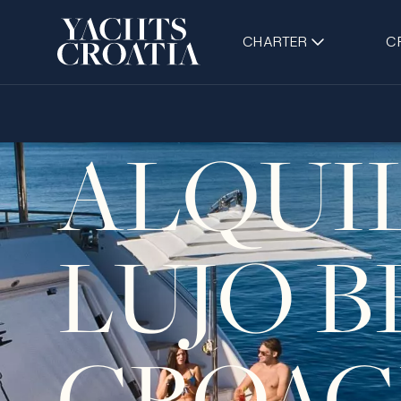
CHARTER
C
ALQUI
LUJO B
CROAC