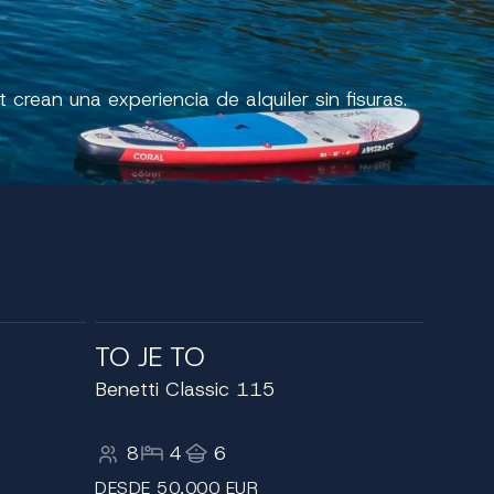
crean una experiencia de alquiler sin fisuras.
TO JE TO
Benetti Classic 115
8
4
6
DESDE 50,000 EUR