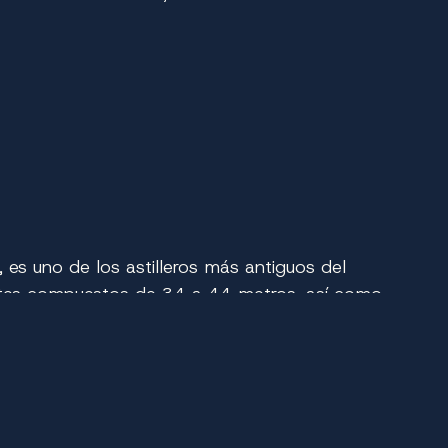
, es uno de los astilleros más antiguos del
yates compuestos de 34 a 44 metros, así como
ilar un yate Benetti a lo largo de la
 de primera clase, amplios interiores y un
 de un retiro familiar privado, un yate Benetti