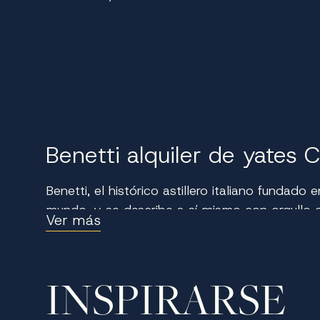
Benetti alquiler de yates 
Benetti, el histórico astillero italiano funda
mundo, y se describe a sí mismo con orgullo
Ver más
megayates de acero de hasta 100 metros, Benett
impresionante costa adriática de Croacia prom
servicio personalizado. Ya sea para explorar isl
INSPIRARSE
ofrece el escenario perfecto para un viaje extra