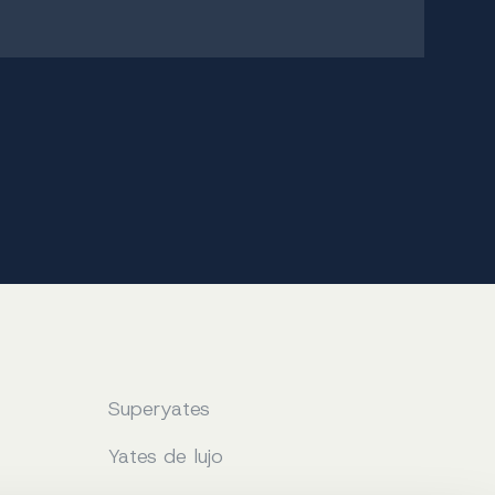
Superyates
Yates de lujo