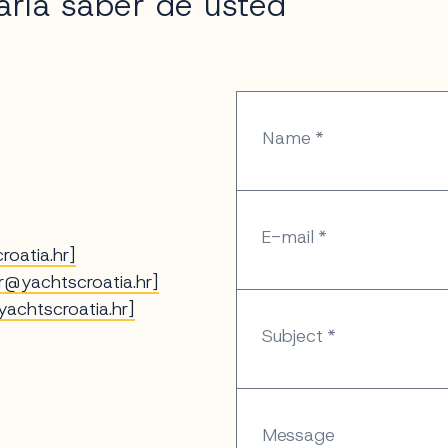
aría saber de usted
Name
E-mail
roatia.hr
]
r@yachtscroatia.hr
]
achtscroatia.hr
]
Subject
Message