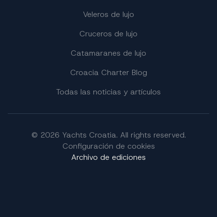
una tripulación experimentada y un servicio
Veleros de lujo
personalizado, convertimos su charter en un viaje
totalmente adaptado a sus preferencias y estilo de
Cruceros de lujo
vida.
Catamaranes de lujo
Croacia Charter Blog
Todas las noticias y artículos
© 2026 Yachts Croatia. All rights reserved.
Configuración de cookies
Archivo de ediciones