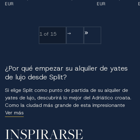
EUR
EUR
1
of 15
¿Por qué empezar su alquiler de yates
de lujo desde Split?
Si elige Split como punto de partida de su alquiler de
yates de lujo, descubrirá lo mejor del Adriático croata.
Como la ciudad más grande de esta impresionante
costa, Split ofrece una amplia flota de yates de lujo y
Ver más
una ubicación central que garantiza un acceso sin
esfuerzo a los destinos más buscados de la región.
INSPIRARSE
Disfrute del idílico clima del Mediterráneo, con días