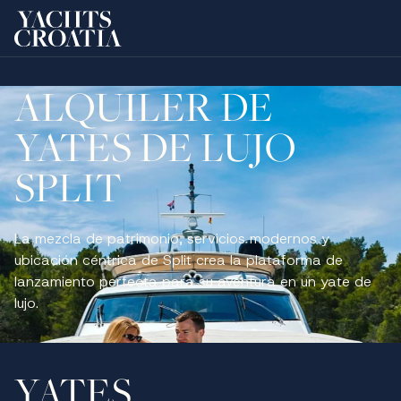
Saltar al contenido principal
ALQUILER DE
YATES DE LUJO
SPLIT
La mezcla de patrimonio, servicios modernos y
ubicación céntrica de Split crea la plataforma de
lanzamiento perfecta para su aventura en un yate de
lujo.
YATES