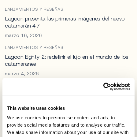
LANZAMIENTOS Y RESEÑAS
Lagoon presenta las primeras imágenes del nuevo
catamarán 47
marzo 16, 2026
LANZAMIENTOS Y RESEÑAS
Lagoon Eighty 2: redefinir el lujo en el mundo de los
catamaranes
marzo 4, 2026
NOTICIAS DE LA INDUSTRIA
Nuevo concesionario Wellcraft en el Adriático
diciembre 2, 2025
This website uses cookies
LANZAMIENTOS Y RESEÑAS
We use cookies to personalise content and ads, to
provide social media features and to analyse our traffic.
Sea Ray presenta su primer barco de surf fabricado
en Europa
We also share information about your use of our site with