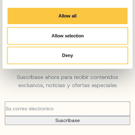
i
octubre 28, 2024
o
Allow all
n
1
2
Allow selection
Deny
BOLETÍN GRATUITO
Suscríbase ahora para recibir contenidos
exclusivos, noticias y ofertas especiales