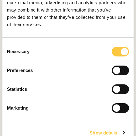
our social media, advertising and analytics partners who
abril 13, 2025
may combine it with other information that you’ve
provided to them or that they’ve collected from your use
LANZAMIENTOS Y RESEÑAS
of their services.
Sueña a lo grande a bordo del Lagoon 38
abril 13, 2025
C
LANZAMIENTOS Y RESEÑAS
Necessary
o
Revisión del Lagoon 43: Lo último en catamaranes
n
de alquiler
s
Preferences
enero 24, 2025
e
n
NOTICIAS DE LA INDUSTRIA
t
Statistics
Nautika Centar Nava: Un nuevo nivel de lujo en el mar
S
e
diciembre 27, 2024
Marketing
l
LANZAMIENTOS Y RESEÑAS
e
c
Laguna en la mayor exhibición de catamaranes del
Show details
t
Adriático