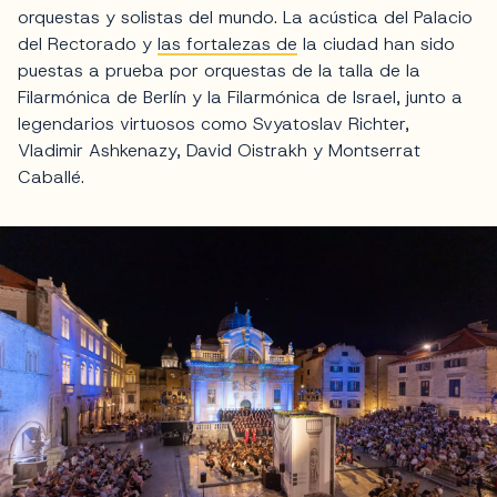
orquestas y solistas del mundo. La acústica del Palacio
del Rectorado y
las fortalezas de
la ciudad han sido
puestas a prueba por orquestas de la talla de la
Filarmónica de Berlín y la Filarmónica de Israel, junto a
legendarios virtuosos como Svyatoslav Richter,
Vladimir Ashkenazy, David Oistrakh y Montserrat
Caballé.