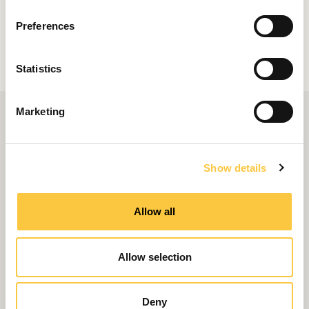
n
Compartir
s
Preferences
e
n
t
Statistics
S
e
Marketing
l
e
c
Show details
t
i
o
Allow all
n
Allow selection
Deny