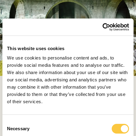
This website uses cookies
We use cookies to personalise content and ads, to
provide social media features and to analyse our traffic.
We also share information about your use of our site with
our social media, advertising and analytics partners who
may combine it with other information that you’ve
Para quienes lleguen por mar, el festival ofrece una
provided to them or that they’ve collected from your use
oportunidad sin igual de conocer el rico patrimonio
of their services.
mediterráneo desde una perspectiva moderna y
sofisticada.
C
Fotos Festival de Verano de Dubrovnik
Necessary
o