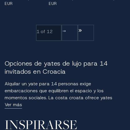
EUR
EUR
1
of 12
Opciones de yates de lujo para 14
invitados en Croacia
Alquilar un yate para 14 personas exige
embarcaciones que equilibren el espacio y los
momentos sociales. La costa croata ofrece yates
diseñados para acomodar a grupos más grandes sin
Ver más
sacrificar la comodidad ni el estilo. Estos yates cuentan
con múltiples camarotes, generosas zonas de estar y
INSPIRARSE
distribuciones flexibles, lo que los hace perfectos para