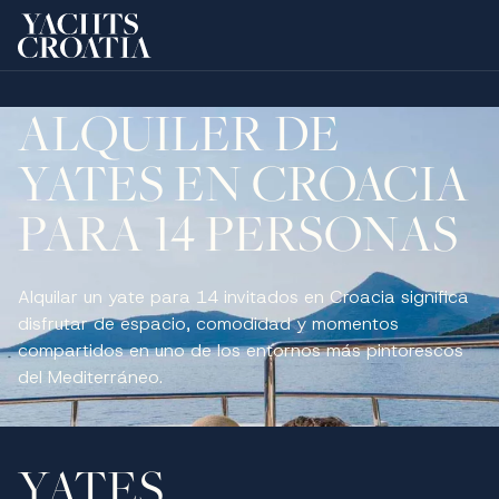
Saltar al contenido principal
ALQUILER DE
YATES EN CROACIA
PARA 14 PERSONAS
Alquilar un yate para 14 invitados en Croacia significa
disfrutar de espacio, comodidad y momentos
compartidos en uno de los entornos más pintorescos
del Mediterráneo.
YATES