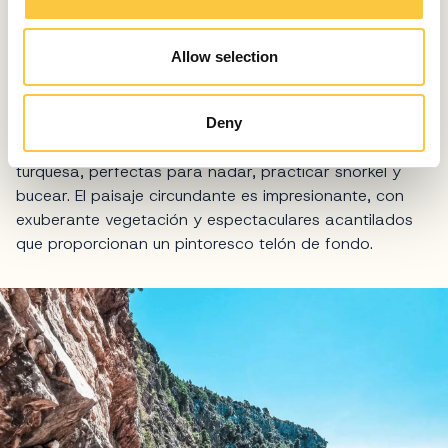
n
Playa de Pasjača, Dubrovnik
Allow selection
Situada en la región
de Konavle
, justo al sur de
Dubrovnik
, la playa de Pasjača es una pequeña cala de
arena enclavada bajo imponentes acantilados. La
Deny
playa es conocida por sus aguas cristalinas de color
turquesa, perfectas para nadar, practicar snorkel y
bucear. El paisaje circundante es impresionante, con
exuberante vegetación y espectaculares acantilados
que proporcionan un pintoresco telón de fondo.