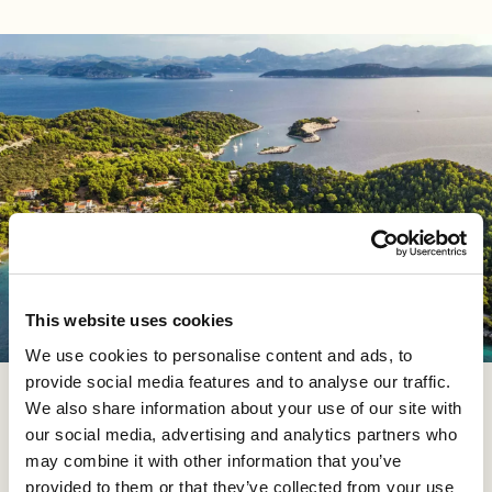
This website uses cookies
We use cookies to personalise content and ads, to
provide social media features and to analyse our traffic.
Playa de Bili Bok, isla de Korčula
We also share information about your use of our site with
our social media, advertising and analytics partners who
Descubra la joya oculta de Bíli Bok, una pintoresca
may combine it with other information that you’ve
playa situada en la isla de
Proizd
, frente a la costa de
provided to them or that they’ve collected from your use