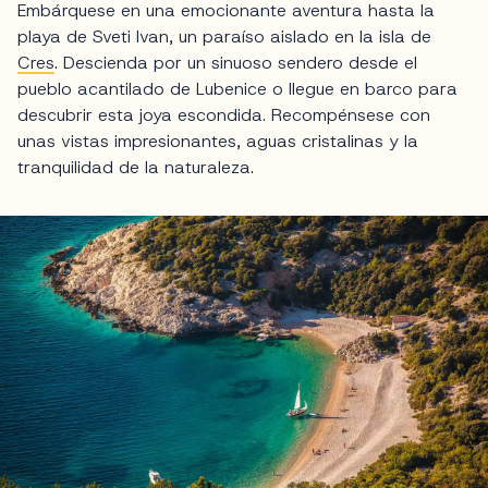
Embárquese en una emocionante aventura hasta la
playa de Sveti Ivan, un paraíso aislado en la isla de
Cres
. Descienda por un sinuoso sendero desde el
pueblo acantilado de Lubenice o llegue en barco para
descubrir esta joya escondida. Recompénsese con
unas vistas impresionantes, aguas cristalinas y la
tranquilidad de la naturaleza.