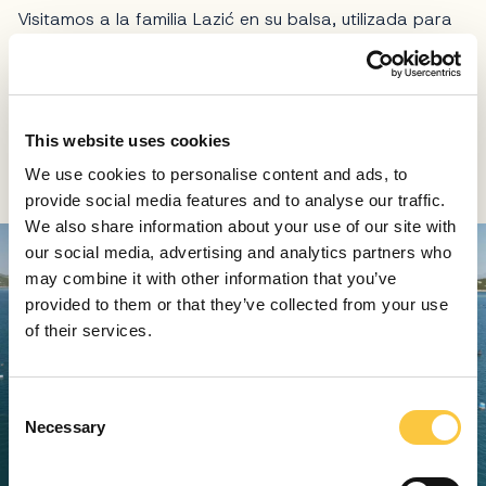
Visitamos a la familia Lazić en su balsa, utilizada para
controlar las ostras y la cosecha, y nos contaron que
ese trabajo les mantenía ocupados todo el año, y que
estaban preocupados por el aumento de la
temperatura del mar, que mata a los moluscos. Dan la
This website uses cookies
bienvenida incluso a los visitantes no anunciados como
nosotros, para un aperitivo de marisco súper fresco.
We use cookies to personalise content and ads, to
provide social media features and to analyse our traffic.
We also share information about your use of our site with
our social media, advertising and analytics partners who
may combine it with other information that you’ve
provided to them or that they’ve collected from your use
of their services.
C
Necessary
o
n
s