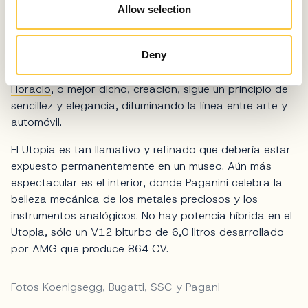
Allow selection
Los fabricantes italianos desvelan un nuevo modelo
cada 12 años, así que cada vez que se presenta un
Deny
Pagani al mundo, los amantes de los coches lo tratan
como unas vacaciones. El nuevo hipercoche de
Horacio
, o mejor dicho, creación, sigue un principio de
sencillez y elegancia, difuminando la línea entre arte y
automóvil.
El Utopia es tan llamativo y refinado que debería estar
expuesto permanentemente en un museo. Aún más
espectacular es el interior, donde Paganini celebra la
belleza mecánica de los metales preciosos y los
instrumentos analógicos. No hay potencia híbrida en el
Utopia, sólo un V12 biturbo de 6,0 litros desarrollado
por AMG que produce 864 CV.
Fotos Koenigsegg, Bugatti, SSC y Pagani