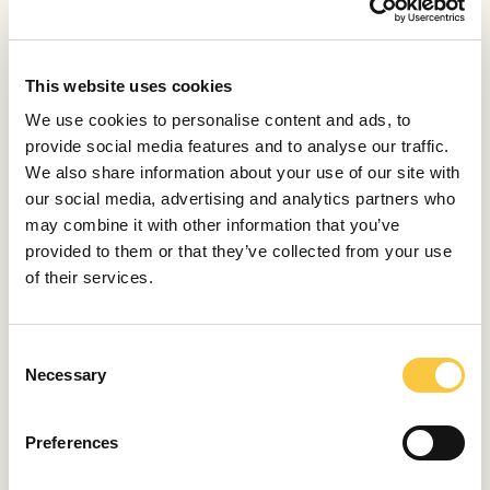
mezcla de pieles blancas y crema y detalles de madera
meticulosamente elaborados. El exterior, acabado en
una pintura blanca desarrollada a medida con un brillo
luminiscente, acentúa sus elegantes líneas.
This website uses cookies
We use cookies to personalise content and ads, to
La característica más llamativa del coche, la artesanal
provide social media features and to analyse our traffic.
cubierta trasera de madera, es un homenaje directo a
We also share information about your use of our site with
los clásicos
yates Riva
, consolidando a este Rolls-
our social media, advertising and analytics partners who
Royce como un icono de los automóviles de temática
may combine it with other information that you’ve
marítima. Es un ejemplo perfecto de diseño de
provided to them or that they’ve collected from your use
automóvil de lujo a medida de temática náutica.
of their services.
Al igual que estos automóviles
capturan el espíritu de la navegación a
C
vela, sumérjase en la belleza del
Necessary
o
Adriático con un
alquiler de yates de
n
s
lujo en Croacia
. Comience su aventura
Preferences
e
a medida.
n