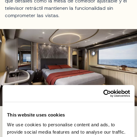
que detalles como la mesa de comedor ajustable y el
televisor retráctil mantienen la funcionalidad sin
comprometer las vistas.
This website uses cookies
Bajo cubierta, el camarote del armador está situado a
We use cookies to personalise content and ads, to
proa, con amplios ventanales que inundan el espacio
provide social media features and to analyse our traffic.
de luz natural. El camarote VIP de popa adopta una