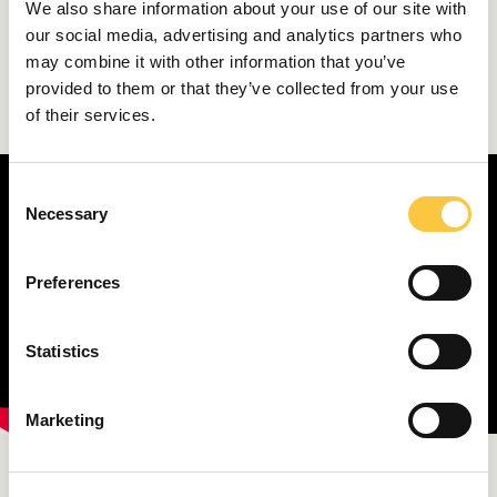
We also share information about your use of our site with
distribución contemporánea con un cuarto de baño
our social media, advertising and analytics partners who
abierto, complementado por un camarote doble en el
may combine it with other information that you’ve
centro del barco y alojamientos separados para la
provided to them or that they’ve collected from your use
tripulación, diseñados para ofrecer eficiencia y
of their services.
privacidad.
C
Necessary
o
n
s
Preferences
e
n
t
Statistics
S
e
Marketing
l
e
Fotos y vídeo Absolute Yachts
c