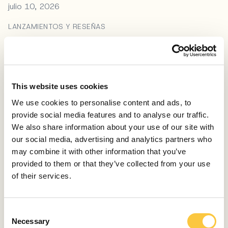
julio 10, 2026
LANZAMIENTOS Y RESEÑAS
El nuevo «Sirena 118», de 36 m, amplía la gama de
superyates del astillero
julio 10, 2026
This website uses cookies
LANZAMIENTOS Y RESEÑAS
We use cookies to personalise content and ads, to
Reseña del Absolute 70 Fly: el nuevo buque insignia
provide social media features and to analyse our traffic.
de la gama Fly
We also share information about your use of our site with
julio 9, 2026
our social media, advertising and analytics partners who
may combine it with other information that you’ve
LANZAMIENTOS Y RESEÑAS
provided to them or that they’ve collected from your use
Reseña del Galeon 480 Fly: el maestro de la
of their services.
transformación
julio 2, 2026
C
NOTICIAS DE LA INDUSTRIA
Necessary
o