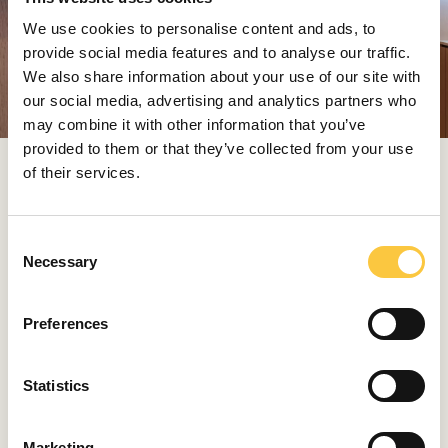
We use cookies to personalise content and ads, to
provide social media features and to analyse our traffic.
We also share information about your use of our site with
our social media, advertising and analytics partners who
may combine it with other information that you’ve
provided to them or that they’ve collected from your use
of their services.
La distribución del "SEXY ME", naturalmente totalmente
personalizada, acomoda a los invitados en sus tres
camarotes con baño. Bajo cubierta se encuentra la
C
suite del armador, un camarote VIP, un tercer camarote
Necessary
o
de invitados y un salón con un espacio de oficina para
n
el equipo de música. En la cubierta principal, además
s
Preferences
de la espaciosa y acogedora bañera con techo rígido
e
practicable, hay un acceso específico a la cocina,
n
deliberadamente separada de la sección VIP.
t
Statistics
S
La zona de la tripulación es amplia y tiene acceso
e
independiente. En popa, hay un amplio espacio para
Marketing