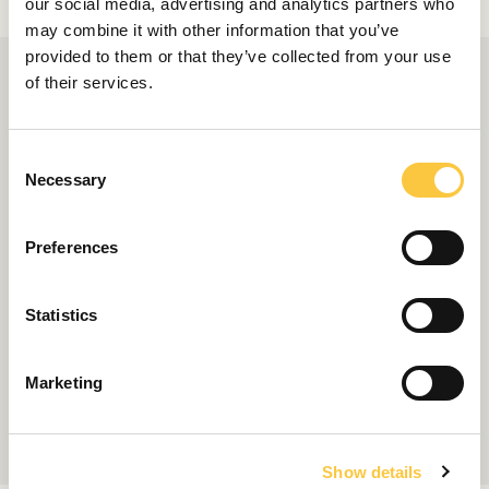
our social media, advertising and analytics partners who
may combine it with other information that you’ve
provided to them or that they’ve collected from your use
of their services.
C
Necessary
o
n
s
Preferences
e
n
t
Statistics
S
e
Marketing
l
e
c
Show details
t