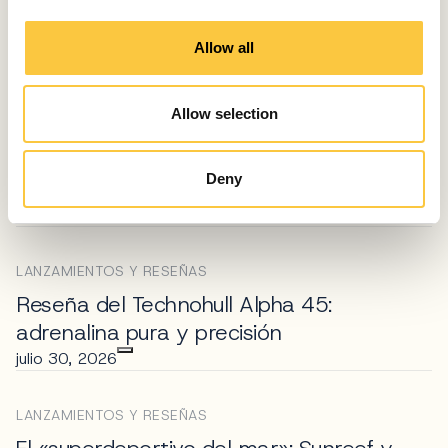
i
ARTÍCULOS RELACIONADOS
o
Allow all
n
Allow selection
LANZAMIENTOS Y RESEÑAS
Reseña del Bellini Astor 36: Un estilo
Deny
marcadamente italiano
julio 31, 2026
LANZAMIENTOS Y RESEÑAS
Reseña del Technohull Alpha 45:
adrenalina pura y precisión
julio 30, 2026
LANZAMIENTOS Y RESEÑAS