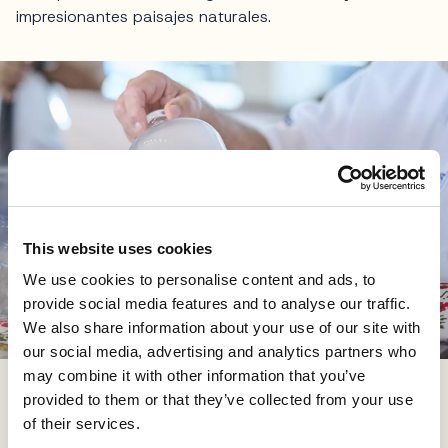
impresionantes paisajes naturales.
This website uses cookies
We use cookies to personalise content and ads, to
provide social media features and to analyse our traffic.
We also share information about your use of our site with
our social media, advertising and analytics partners who
may combine it with other information that you’ve
provided to them or that they’ve collected from your use
El Presidente de CRO.Y.A., Stipe Petričević, hizo hincapié
of their services.
en la ambición de establecer CROYA como una