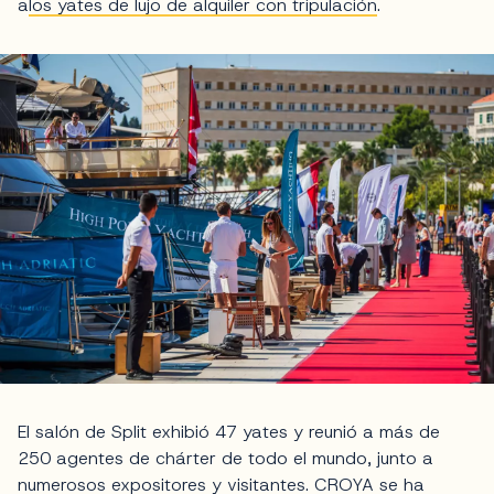
a
los yates de lujo de alquiler con tripulación
.
El salón de Split exhibió 47 yates y reunió a más de
250 agentes de chárter de todo el mundo, junto a
numerosos expositores y visitantes. CROYA se ha