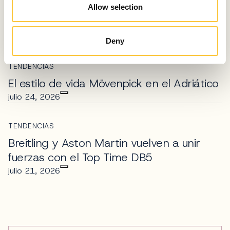
dorada de Martinis Marchi marca la pauta
Allow selection
del lujo costero
agosto 6, 2026
Deny
TENDENCIAS
El estilo de vida Mövenpick en el Adriático
julio 24, 2026
TENDENCIAS
Breitling y Aston Martin vuelven a unir
fuerzas con el Top Time DB5
julio 21, 2026