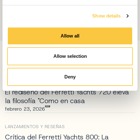
e
c
Show details
t
i
o
Allow all
n
ARTÍCULOS RELACIONADOS
Allow selection
Deny
LANZAMIENTOS Y RESEÑAS
El rediseño del Ferretti Yachts 720 eleva
la filosofía "Como en casa
febrero 23, 2026
LANZAMIENTOS Y RESEÑAS
Crítica del Ferretti Yachts 800: La