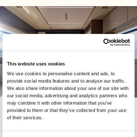
This website uses cookies
We use cookies to personalise content and ads, to
provide social media features and to analyse our traffic.
We also share information about your use of our site with
our social media, advertising and analytics partners who
may combine it with other information that you’ve
provided to them or that they’ve collected from your use
Bajo cubierta, Christian Grande ha diseñado dos
of their services.
lujosos camarotes - Master y VIP - cada uno con su
propio cuarto de baño. El cuarto de baño del camarote
principal se encuentra a proa, mientras que el segundo