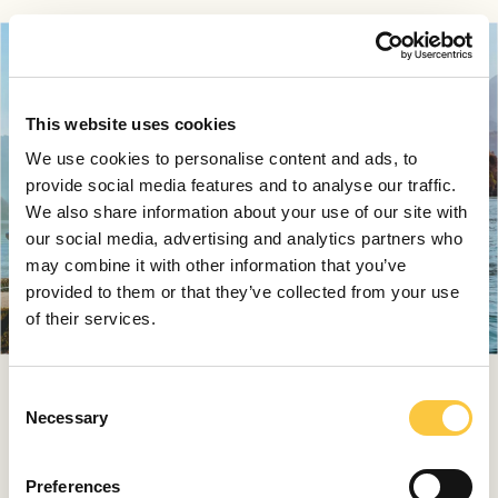
This website uses cookies
We use cookies to personalise content and ads, to
provide social media features and to analyse our traffic.
We also share information about your use of our site with
our social media, advertising and analytics partners who
may combine it with other information that you’ve
provided to them or that they’ve collected from your use
of their services.
C
Con una estabilidad excepcional y un manejo intuitivo,
Necessary
o
garantiza una navegación segura y placentera incluso
n
para principiantes, mientras que el potente y silencioso
s
motor eléctrico proporciona una propulsión suave y
Preferences