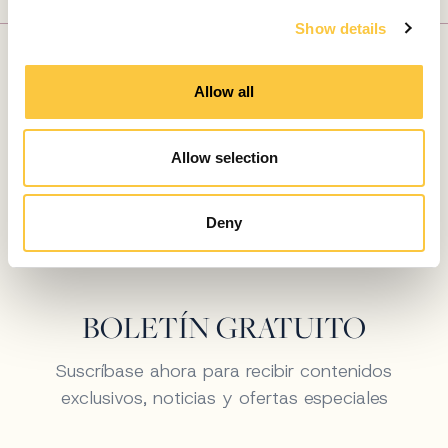
c
DISEÑEN TU
Show details
t
i
CHARTER DE
o
Allow all
YATE SOÑADO
n
Allow selection
Conéctate con nuestros expertos
Deny
BOLETÍN GRATUITO
Suscríbase ahora para recibir contenidos
exclusivos, noticias y ofertas especiales