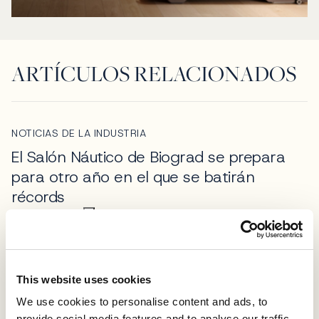
ARTÍCULOS RELACIONADOS
NOTICIAS DE LA INDUSTRIA
El Salón Náutico de Biograd se prepara
para otro año en el que se batirán
récords
julio 29, 2026
NOTICIAS DE LA INDUSTRIA
Navis Marine abre una oficina exclusiva en
This website uses cookies
Mónaco
We use cookies to personalise content and ads, to
julio 24, 2026
provide social media features and to analyse our traffic.