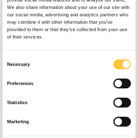
We also share information about your use of our site with
our social media, advertising and analytics partners who
NOTICIAS DE LA INDUSTRIA
may combine it with other information that you’ve
Adria Libar: Reconocido centro de
provided to them or that they’ve collected from your use
formación de capitanes, oficiales y
of their services.
tripulaciones
julio 10, 2026
C
Necessary
o
n
s
Preferences
e
n
PLANIFICA TU ESCAPE PERFECTO
t
Statistics
DEJA QUE
S
NUESTROS
e
Marketing
l
EXPERTOS
e