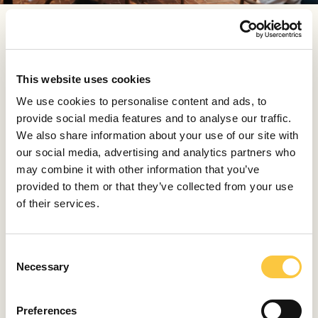
Los equisitos vinos franceses de regiones como
Burdeos y Borgoña, forman parte de la colección
privada del propietario, que es sin duda una de las
This website uses cookies
selecciones más singulares de Croacia. Para muchos
We use cookies to personalise content and ads, to
entusiastas de la navegación, esto por sí solo será
provide social media features and to analyse our traffic.
motivo suficiente para visitar el Maslina Resort.
We also share information about your use of our site with
our social media, advertising and analytics partners who
Chic costero: El elegante ambiente
may combine it with other information that you’ve
costero de A-Bay
provided to them or that they’ve collected from your use
of their services.
El complejo también alberga el A-Bay, un bar de
cócteles y tapas abierto de 15.00 a 21.00 todos los
días, perfecto para contemplar la puesta de sol sobre
C
el Adriático al atardecer. Enclavado en la pintoresca
Necessary
o
costa de Hvar, el A-Bay Beach Bar atrae con su
n
elegante ambiente costero y su relajado ambiente
s
Preferences
veraniego. Con vistas panorámicas a la península de