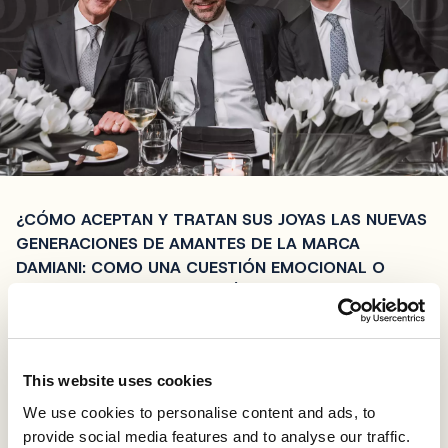
¿CÓMO ACEPTAN Y TRATAN SUS JOYAS LAS NUEVAS
GENERACIONES DE AMANTES DE LA MARCA
DAMIANI: COMO UNA CUESTIÓN EMOCIONAL O
COMO UNA BUENA INVERSIÓN PARA LAS
GENERACIONES FUTURAS?
Depende, pero la generación joven es muy importante
para nosotros estratégicamente. Hoy en día todo es
This website uses cookies
muy rápido gracias a las redes sociales, así que
nuestra empresa sigue esas reglas. Un gran ejemplo de
We use cookies to personalise content and ads, to
acercamiento a la generación joven es nuestra nueva
provide social media features and to analyse our traffic.