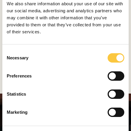
colección Belle Epoque Reel, la reinterpretación de uno
We also share information about your use of our site with
de nuestros bestsellers tradicionales, la colección Belle
our social media, advertising and analytics partners who
Epoque. Los nuevos anillos y collares de oro blanco,
may combine it with other information that you’ve
amarillo y rosa, enriquecidos con los diamantes más
provided to them or that they’ve collected from your use
puros, presentan círculos y rectángulos que, al
of their services.
acariciarlos, giran y cobran vida, como un carrete. El
cine y las artes visuales que inspiraron la colección
C
Belle Epoque original, se vuelven digitales y de una
Necessary
o
forma mucho más contemporánea nos brindan un
n
nuevo éxito. A las jóvenes generaciones también les
s
gusta ser reconocidas, encontrar piezas icónicas que
Preferences
e
puedan permanecer durante mucho tiempo.
n
t
Statistics
S
e
Marketing
l
e
c