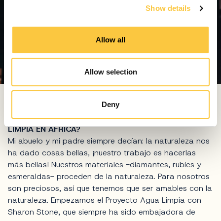
Show details
t
i
o
Allow all
n
Allow selection
Deny
¿QUÉ INSPIRÓ LA IMPLICACIÓN DE DAMIANI EN
INICIATIVAS ÉTICAS, COMO EL PROYECTO DE AGUA
LIMPIA EN ÁFRICA?
Mi abuelo y mi padre siempre decían: la naturaleza nos
ha dado cosas bellas, ¡nuestro trabajo es hacerlas
más bellas! Nuestros materiales -diamantes, rubíes y
esmeraldas- proceden de la naturaleza. Para nosotros
son preciosos, así que tenemos que ser amables con la
naturaleza. Empezamos el Proyecto Agua Limpia con
Sharon Stone, que siempre ha sido embajadora de