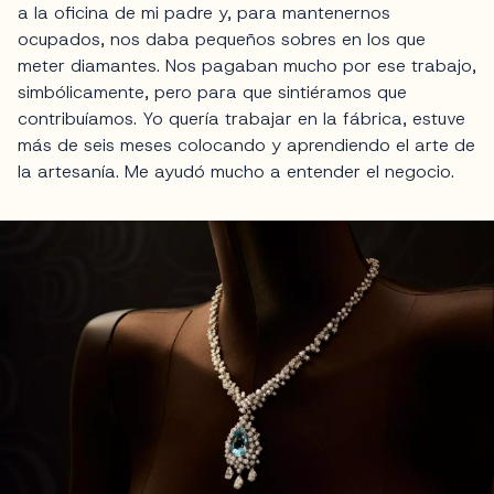
a la oficina de mi padre y, para mantenernos
ocupados, nos daba pequeños sobres en los que
meter diamantes. Nos pagaban mucho por ese trabajo,
simbólicamente, pero para que sintiéramos que
contribuíamos. Yo quería trabajar en la fábrica, estuve
más de seis meses colocando y aprendiendo el arte de
la artesanía. Me ayudó mucho a entender el negocio.