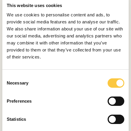
tomarse una semana de baja laboral y no volver a su
This website uses cookies
vida inmediatamente después. Así evitan todas las
We use cookies to personalise content and ads, to
posibles complicaciones, un hematoma o una infección.
provide social media features and to analyse our traffic.
Por desgracia, algunos clientes no escuchan este
We also share information about your use of our site with
consejo.
our social media, advertising and analytics partners who
¿LE HACE FELIZ HACER QUE LA GENTE ESTÉ MÁS
may combine it with other information that you’ve
GUAPA Y JOVEN?
provided to them or that they’ve collected from your use
Por supuesto. Es maravilloso, les das una nueva
of their services.
sensibilidad y literalmente haces que se vuelvan a
enamorar de sí mismos, así que a menudo esto se
extiende también a otros segmentos de la vida. Al fin y
C
Necessary
al cabo, cada uno de nosotros es más feliz y su día es
o
mejor cuando se mira al espejo y se siente bien con lo
n
que ve.
s
Preferences
e
¿QUÉ LE HA ENSEÑADO LA CIRUGÍA SOBRE LAS
n
PERSONAS?
t
Statistics
Una mirada al paciente sentado en la sala de espera
S
es suficiente para que cualquier cirujano te diga lo que