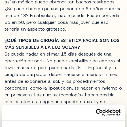
así un médico puede obtener tan buenos resultados.
¿Se puede hacer que una persona de 65 años parezca
una de 18? En absoluto, ¡nadie puede! Puedo convertir
65 en 50, pero cualquier cosa más joven que eso
tendría un aspecto grotesco.
¿QUÉ TIPOS DE CIRUGÍA ESTÉTICA FACIAL SON LOS
MÁS SENSIBLES A LA LUZ SOLAR?
Se puede nadar en el mar 15 días después de una
operación de nariz. No puede zambullirse de cabeza ni
llevar máscara, pero puede nadar. El lifting facial y la
cirugía de párpados deben hacerse al menos un mes
antes de exponerse al sol, y los procedimientos
corporales, como la liposucción, se hacen en invierno o
en primavera. Las nuevas tecnologías hacen posible
que los clientes tengan un aspecto natural y se
recuperen rápidamente. Es aconsejable realizar un
drenaje linfático postoperatorio, ya que estimula la
circulación de la piel, por lo que los clientes deben