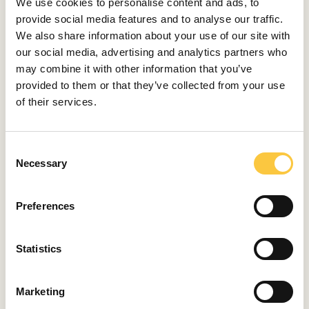
We use cookies to personalise content and ads, to
HA COMENZADO LA PRODUCCIÓN DE BOGDANUŠA.
provide social media features and to analyse our traffic.
La bogdanuša es otra variedad olvidada durante
We also share information about your use of our site with
demasiado tiempo, pero posee la elegancia y la
our social media, advertising and analytics partners who
sofisticación necesarias para los vinos refrescantes de
may combine it with other information that you’ve
verano. He comprado ánforas para envejecerla, ya que
provided to them or that they’ve collected from your use
creo que esta variedad se beneficiará mucho de la
of their services.
maceración. Me gusta decir que estoy trabajando en el
bogdanuša 3.0.
C
SU BODEGA EN PITVE OFRECE CATAS DE VINO Y
Necessary
o
SLOW FOOD.
n
Contar mi historia lleva un poco de tiempo, y creo que
s
Preferences
la cocina es el formato ideal, por así decirlo, para que
e
mis visitantes me conozcan, a través de nuestro mutuo
n
amor por la comida y el vino. Naturalmente, estas
t
Statistics
creaciones gastronómicas están idealmente maridadas
S
con mis vinos.
e
Marketing
l