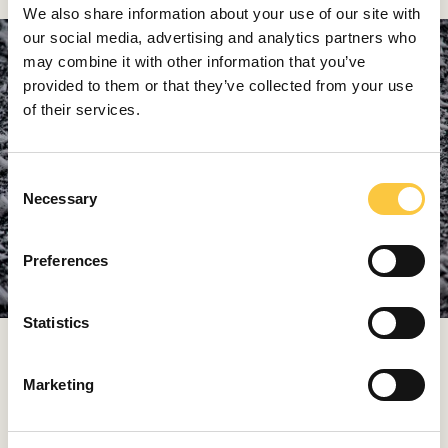
We also share information about your use of our site with
our social media, advertising and analytics partners who
may combine it with other information that you’ve
provided to them or that they’ve collected from your use
of their services.
C
Necessary
o
n
s
Preferences
e
n
t
Statistics
S
Una naturaleza salvaje más allá de
e
Marketing
los lagos
l
e
Aunque los inviernos de Lika suelen ser largos y fríos, a
c