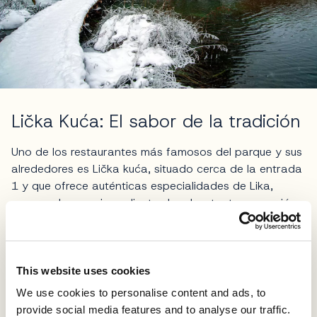
Lička Kuća: El sabor de la tradición
Uno de los restaurantes más famosos del parque y sus
alrededores es Lička kuća, situado cerca de la entrada
1 y que ofrece auténticas especialidades de Lika,
preparadas con ingredientes locales, tanto en versión
tradicional como contemporánea.
Aquí, los visitantes pueden calentarse en un ambiente
rústico dominado por la madera y los elementos
This website uses cookies
tradicionales, que es una auténtica gozada después de
We use cookies to personalise content and ads, to
pasar el día al aire del invierno.
provide social media features and to analyse our traffic.