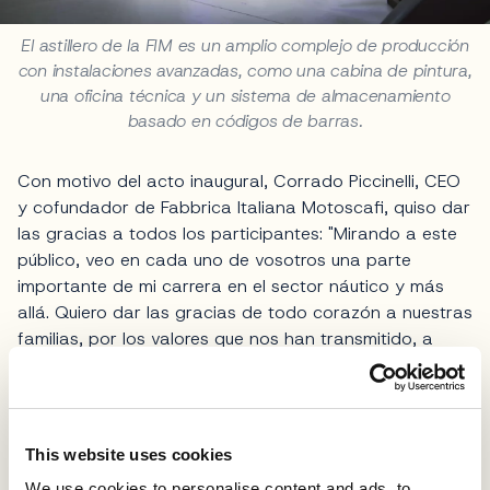
El astillero de la FIM es un amplio complejo de producción
con instalaciones avanzadas, como una cabina de pintura,
una oficina técnica y un sistema de almacenamiento
basado en códigos de barras.
Con motivo del acto inaugural, Corrado Piccinelli, CEO
y cofundador de Fabbrica Italiana Motoscafi, quiso dar
las gracias a todos los participantes: "Mirando a este
público, veo en cada uno de vosotros una parte
importante de mi carrera en el sector náutico y más
allá. Quiero dar las gracias de todo corazón a nuestras
familias, por los valores que nos han transmitido, a
nuestros clientes, por la confianza y el apego que nos
demuestran, también a los concesionarios, a los
periodistas, a los proveedores y colaboradores, y por
último, pero no por ello menos importante, a todos los
This website uses cookies
miembros de nuestro equipo, por la tenacidad y el
We use cookies to personalise content and ads, to