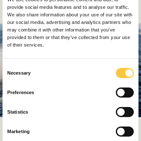
compromiso con que afrontan cada día sus
provide social media features and to analyse our traffic.
responsabilidades".
We also share information about your use of our site with
our social media, advertising and analytics partners who
may combine it with other information that you’ve
provided to them or that they’ve collected from your use
of their services.
C
Necessary
o
n
s
Preferences
e
n
t
Statistics
S
FIM 440 Regina
e
Marketing
l
Manuela Barcella, Directora General y cofundadora de