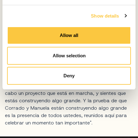
e
la empresa junto con Corrado Piccinelli, añade: "Estoy
c
muy orgullosa de veros a todos aquí para celebrar este
Show details
t
importante hito para nosotros y para la FIM. Veo este
i
evento como el comienzo de un viaje maravilloso que
o
Allow all
emprenderemos, sobre todo gracias a la colaboración
n
de todos vosotros'.
Allow selection
Estar en el acto de inauguración de la nueva planta de
producción de la FIM significa mucho para mí", declaró
Vannis Marchi, accionista de capital y cofundador de
Deny
la marca de moda Liu Jo. 'Es como revivir mis primeros
tiempos en Liu Jo, cuando te preparas para llevar a
cabo un proyecto que está en marcha, y sientes que
estás construyendo algo grande. Y la prueba de que
Corrado y Manuela están construyendo algo grande
es la presencia de todos ustedes, reunidos aquí para
celebrar un momento tan importante".