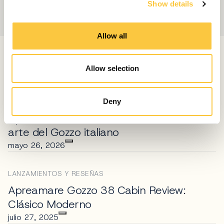
Show details
t
i
o
Allow all
n
ARTÍCULOS RELACIONADOS
Allow selection
Deny
LANZAMIENTOS Y RESEÑAS
Apreamare Gozzo 48 Cabin Review: El
arte del Gozzo italiano
mayo 26, 2026
LANZAMIENTOS Y RESEÑAS
Apreamare Gozzo 38 Cabin Review:
Clásico Moderno
julio 27, 2025