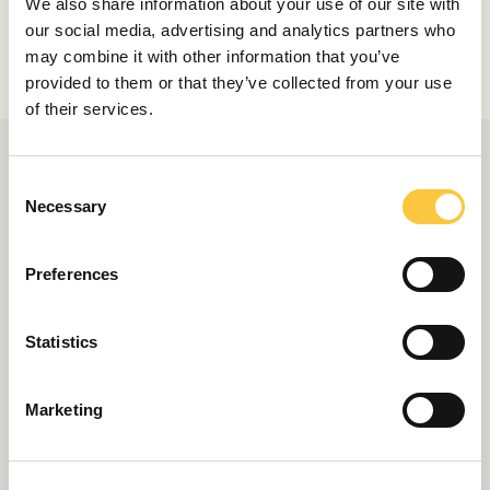
We also share information about your use of our site with
Compartir
our social media, advertising and analytics partners who
may combine it with other information that you’ve
provided to them or that they’ve collected from your use
of their services.
C
Necessary
o
n
s
Preferences
e
n
t
Statistics
S
e
Marketing
l
e
c