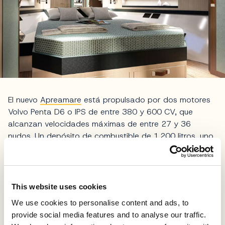
El nuevo
Apreamare
está propulsado por dos motores
Volvo Penta D6 o IPS de entre 380 y 600 CV, que
alcanzan velocidades máximas de entre 27 y 36
nudos. Un depósito de combustible de 1.200 litros, uno
de los mayores de su clase, garantiza una gran
autonomía. El Gozzo 42 está homologado para un
máximo de 14 pasajeros.
This website uses cookies
Fotos Apreamare Yachts
We use cookies to personalise content and ads, to
provide social media features and to analyse our traffic.