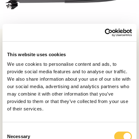
En el habitáculo, los amplios asientos y las zonas de
descanso invitan a quedarse. Al igual que ocurre con
This website uses cookies
los deportivos de Porsche, la personalización también
We use cookies to personalise content and ads, to
desempeña un papel importante en las embarcaciones
provide social media features and to analyse our traffic.
de Frauscher. Tanto la tapicería de la cabina como el
We also share information about your use of our site with
casco y la cubierta pueden elegirse según las
our social media, advertising and analytics partners who
preferencias personales.
may combine it with other information that you’ve
El primer Frauscher x Porsche 850 Fantom está pintado
provided to them or that they’ve collected from your use
en el color Porsche Oakgreen Metallic Neo y equipado
of their services.
con acolchado en Truffle Brown con el paquete de
costuras 930 en Orange. Celebrará su estreno mundial
en enero de 2025 en boot Düsseldorf', la mayor feria
C
de deportes acuáticos de interior del mundo.
Necessary
o