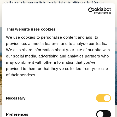
visible en la superficie. En la isla de Biševo, la Cueva
Azul es más atractiva, pero al menos en temporada, no
te bañarás allí.
This website uses cookies
We use cookies to personalise content and ads, to
provide social media features and to analyse our traffic.
We also share information about your use of our site with
our social media, advertising and analytics partners who
may combine it with other information that you’ve
provided to them or that they’ve collected from your use
of their services.
C
Necessary
o
n
s
Preferences
Sin embargo, en la misma isla, busque la Cueva