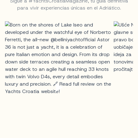
Sigue a #YachtsCroatiaMagazine, tu guía definitiva
para vivir experiencias únicas en el Adriático.