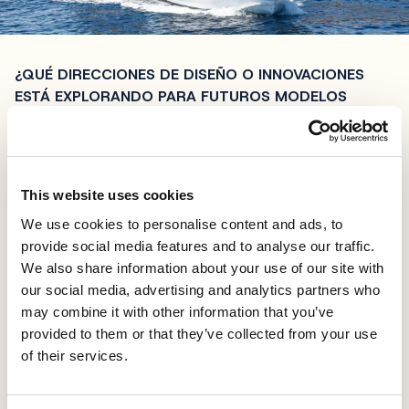
¿QUÉ DIRECCIONES DE DISEÑO O INNOVACIONES
ESTÁ EXPLORANDO PARA FUTUROS MODELOS
GREENLINE?
Puedo decírselo, pero por ahora es un secreto de
empresa...
This website uses cookies
¿QUÉ FUTURO VE EN EL DISEÑO DE YATES?
El futuro se centra sin duda en objetivos asequibles. La
We use cookies to personalise content and ads, to
vida en el mar ha cambiado y la tecnología ofrece
provide social media features and to analyse our traffic.
ahora la posibilidad de pasar más tiempo a bordo con
We also share information about your use of our site with
la persona amada. Esto tiene un claro efecto en
our social media, advertising and analytics partners who
nuestro diseño, que debe ofrecer algo más que la
may combine it with other information that you’ve
experiencia de pasar unos días en un fin de semana. El
provided to them or that they’ve collected from your use
mercado también está lleno ahora de "productos
of their services.
ecológicos" y, tras la primera fase revolucionaria de
búsqueda de
barcos ecológicos
, ahora los Propietarios