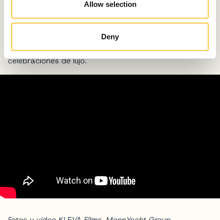
Allow selection
extraordinario viaje de 30 años de MennYacht.
La meticulosa organización y el inquebrantable apoyo
de socios e invitados por igual subrayaron el éxito del
Deny
evento, estableciendo un nuevo estándar en las
celebraciones de lujo.
Fotos y vídeo KLEVA Films, MennYacht Group